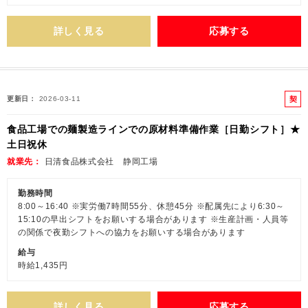
詳しく見る
応募する
契
更新日
2026-03-11
約
食品工場での麺製造ラインでの原材料準備作業［日勤シフト］★
社
土日祝休
員
就業先
日清食品株式会社 静岡工場
勤務時間
8:00～16:40 ※実労働7時間55分、休憩45分 ※配属先により6:30～
15:10の早出シフトをお願いする場合があります ※生産計画・人員等
の関係で夜勤シフトへの協力をお願いする場合があります
給与
時給1,435円
詳しく見る
応募する