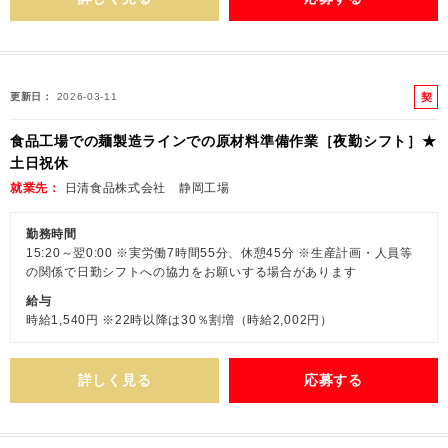
契
更新日
2026-03-11
約
食品工場での麺製造ラインでの原材料準備作業［夜勤シフト］★
社
土日祝休
員
就業先
日清食品株式会社 静岡工場
勤務時間
15:20～翌0:00 ※実労働7時間55分、休憩45分 ※生産計画・人員等
の関係で日勤シフトへの協力をお願いする場合があります
給与
時給1,540円 ※22時以降は30％割増（時給2,002円）
詳しく見る
応募する