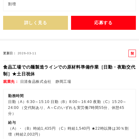
割増
詳しく見る
応募する
契
更新日
2026-03-11
約
食品工場での麺製造ラインでの原材料準備作業［日勤・夜勤交代
社
制］★土日祝休
員
就業先
日清食品株式会社 静岡工場
勤務時間
日勤（A）6:30～15:10 日勤（B）8:00～16:40 夜勤（C）15:20～
24:00 （交代制あり、A～Cのいずれも実労働7時間55分、休憩45
分）
給与
（A）・（B）時給1,435円 （C）時給1,540円 ★22時以降は30％割
増（時給2,002円）