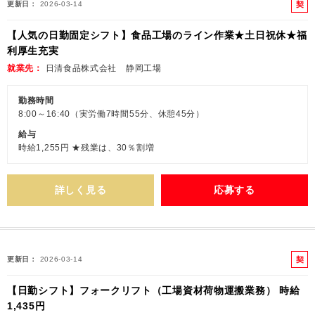
契
更新日
2026-03-14
約
【人気の日勤固定シフト】食品工場のライン作業★土日祝休★福
社
利厚生充実
員
就業先
日清食品株式会社 静岡工場
勤務時間
8:00～16:40（実労働7時間55分、休憩45分）
給与
時給1,255円 ★残業は、30％割増
詳しく見る
応募する
契
更新日
2026-03-14
約
【日勤シフト】フォークリフト（工場資材荷物運搬業務） 時給
社
1,435円
員