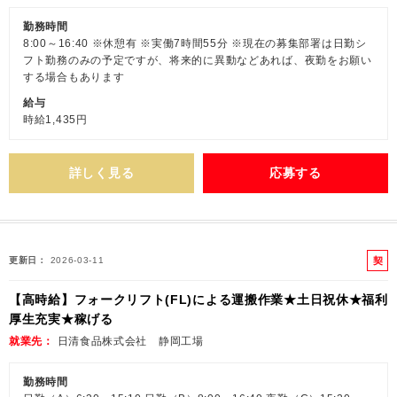
勤務時間
8:00～16:40 ※休憩有 ※実働7時間55分 ※現在の募集部署は日勤シ
フト勤務のみの予定ですが、将来的に異動などあれば、夜勤をお願い
する場合もあります
給与
時給1,435円
詳しく見る
応募する
契
更新日
2026-03-11
約
【高時給】フォークリフト(FL)による運搬作業★土日祝休★福利
社
厚生充実★稼げる
員
就業先
日清食品株式会社 静岡工場
勤務時間