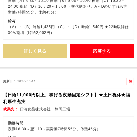
日勤（A）6:30～15:10 日勤（B）8:00～16:40 夜勤（C）15:20～
24:00 夜勤（D）16：20～1：00 （交代制あり、A～Dのいずれも実
労働7時間55分、休憩45分）
給与
（A）・（B）時給1,435円 （C）・（D）時給1,540円 ★22時以降は
30％割増（時給2,002円）
詳しく見る
応募する
契
更新日
2026-03-11
約
【日給11,000円以上、稼げる夜勤固定シフト】★土日祝休★福
社
利厚生充実
員
就業先
日清食品株式会社 静岡工場
勤務時間
夜勤16:30～翌1:10（実労働7時間55分、休憩45分）