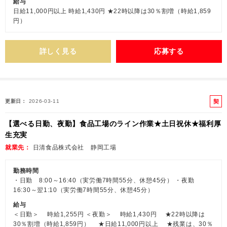
給与
日給11,000円以上 時給1,430円 ★22時以降は30％割増（時給1,859
円）
詳しく見る
応募する
契
更新日
2026-03-11
約
【選べる日勤、夜勤】食品工場のライン作業★土日祝休★福利厚
社
生充実
員
就業先
日清食品株式会社 静岡工場
勤務時間
・日勤 8:00～16:40（実労働7時間55分、休憩45分） ・夜勤
16:30～翌1:10（実労働7時間55分、休憩45分）
給与
＜日勤＞ 時給1,255円 ＜夜勤＞ 時給1,430円 ★22時以降は
30％割増（時給1,859円） ★日給11,000円以上 ★残業は、30％