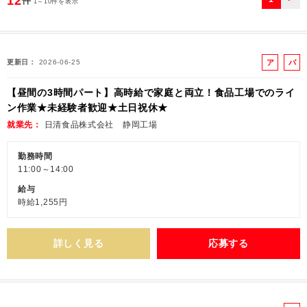
12
件
1～10件を表示
ア
パ
更新日
2026-06-25
ル
ー
【昼間の3時間パート】高時給で家庭と両立！食品工場でのライ
バ
ト
ン作業★未経験者歓迎★土日祝休★
イ
ト
就業先
日清食品株式会社 静岡工場
勤務時間
11:00～14:00
給与
時給1,255円
詳しく見る
応募する