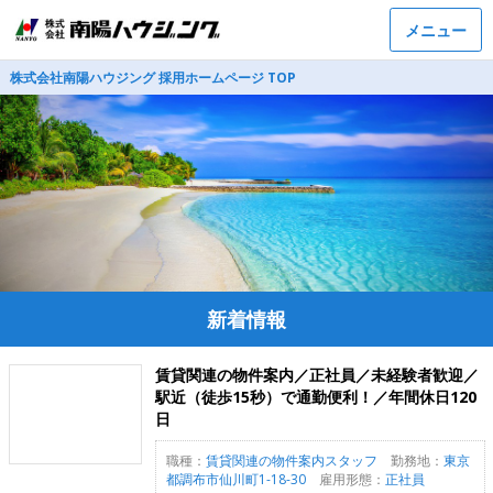
メニュー
株式会社南陽ハウジング 採用ホームページ TOP
新着情報
賃貸関連の物件案内／正社員／未経験者歓迎／
駅近（徒歩15秒）で通勤便利！／年間休日120
日
職種：
賃貸関連の物件案内スタッフ
勤務地：
東京
都調布市仙川町1-18-30
雇用形態：
正社員