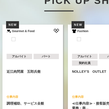
PICK UP S
W
NEW
ourmet & Food
Fashion
アルバイト
パート
アルバイト
パート
契約社員
肉問屋 五郎兵衛
NOLLEY’S OUTLET
内容
仕事内容
補助、サービス全般
≪仕事内容≫・接客販売及び付帯
業務・商...