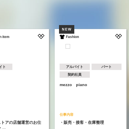
NEW
NE
Fashion
S
アルバイト
パート
契約社員
mezzo piano
BIL
ELE
仕事内容
仕事
店舗運営のお仕
・販売・接客・在庫整理
接客
管理、