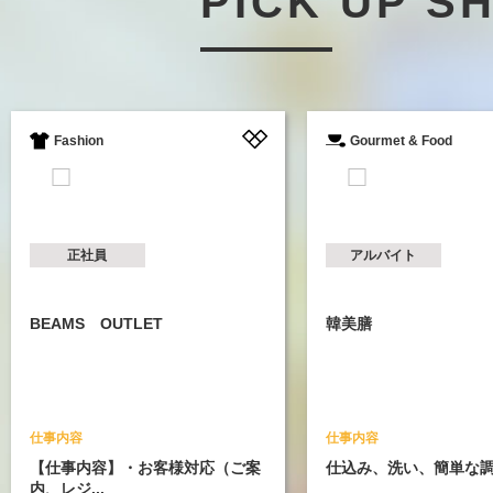
PICK UP S
ashion
Gourmet & Food
正社員
アルバイト
MS OUTLET
韓美膳
内容
仕事内容
事内容】・お客様対応（ご案
仕込み、洗い、簡単な調理など
ジ...