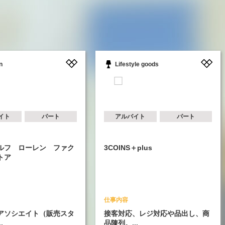
Lifestyle goods
S
パート
アルバイト
パート
ーレン ファク
3COINS＋plus
ボー
仕事内容
仕事
イト（販売スタ
接客対応、レジ対応や品出し、商
子ど
品陳列。...
イリー