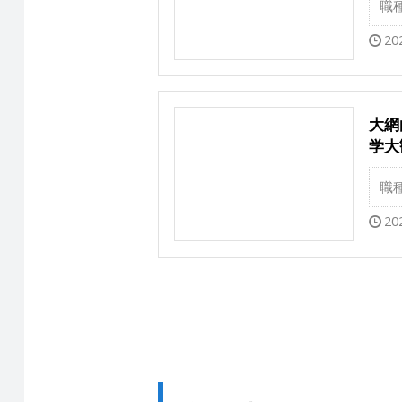
職
20
大網
学大
職
20