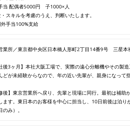
当 配偶者5000円 子1000×人
験・スキルを考慮のうえ、判断いたします。
間外手当100%支給
営業所／東京都中央区日本橋人形町2丁目14番9号 三星本
社後3ヶ月】本社大阪工場で、実際の遠心分離機やその製造
んどが未経験からなので、年の近い先輩が、親身になって
修後】東京営業所へ戻り、先輩と現場に同行。最初は補助
します。東日本のお客様を中心に担当し、10日前後は泊り
日のみ）。