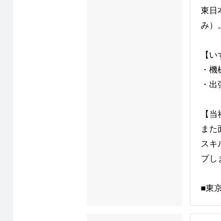
東日
み）
【い
・機
・出
【当
また
スキ
プし
■東