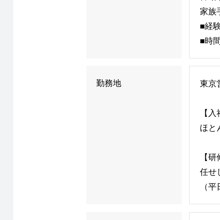
家族手
■経
■時
勤務地
東京
【入
ほと
【研
任せ
（平