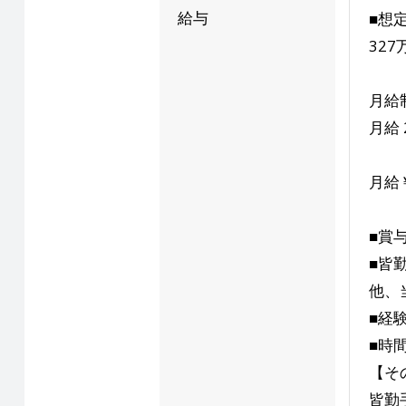
給与
■想
327
月給
月給 
月給￥
■賞
■皆
他、
■経
■時
【そ
皆勤手