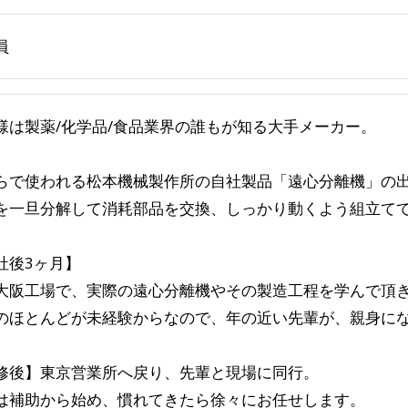
員
様は製薬/化学品/食品業界の誰もが知る大手メーカー。
らで使われる松本機械製作所の自社製品「遠心分離機」の
を一旦分解して消耗部品を交換、しっかり動くよう組立て
社後3ヶ月】
大阪工場で、実際の遠心分離機やその製造工程を学んで頂
のほとんどが未経験からなので、年の近い先輩が、親身に
修後】東京営業所へ戻り、先輩と現場に同行。
は補助から始め、慣れてきたら徐々にお任せします。