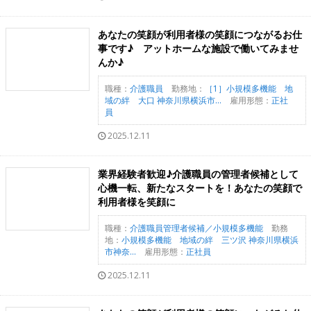
あなたの笑顔が利用者様の笑顔につながるお仕
事です♪ アットホームな施設で働いてみませ
んか♪
職種：
介護職員
勤務地：
［1］小規模多機能 地
域の絆 大口 神奈川県横浜市...
雇用形態：
正社
員
2025.12.11
業界経験者歓迎♪介護職員の管理者候補として
心機一転、新たなスタートを！あなたの笑顔で
利用者様を笑顔に
職種：
介護職員管理者候補／小規模多機能
勤務
地：
小規模多機能 地域の絆 三ツ沢 神奈川県横浜
市神奈...
雇用形態：
正社員
2025.12.11