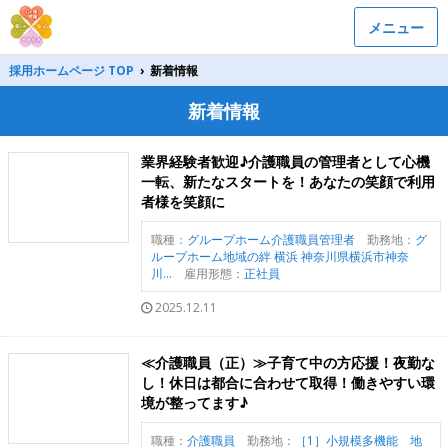
メニュー
採用ホームページ TOP
›
新着情報
新着情報
業界経験者歓迎♪介護職員の管理者として心機
一転、新たなスタートを！あなたの笑顔で利用
者様を笑顔に
職種：
グループホーム介護職員管理者
勤務地：
グ
ループホーム地域の絆 横浜 神奈川県横浜市神奈
川...
雇用形態：
正社員
2025.12.11
≪介護職員（正）≫子育て中の方応援！夜勤な
し！休日は都合に合わせて取得！働きやすい環
境が整ってます♪
職種：
介護職員
勤務地：
［1］小規模多機能 地