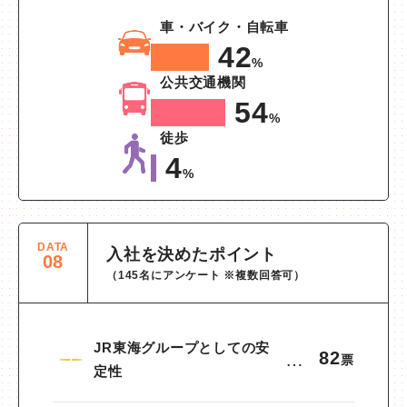
車・バイク・自転車
42
%
公共交通機関
54
%
徒歩
4
%
DATA
入社を決めたポイント
08
（145名にアンケート ※複数回答可）
JR東海グループとしての安
82
…
1
票
定性