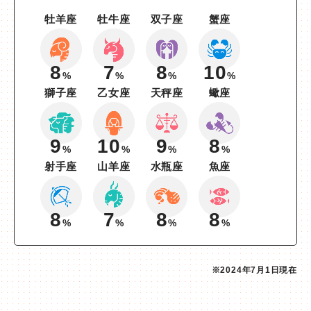
牡羊座
牡牛座
双子座
蟹座
8
7
8
10
%
%
%
%
獅子座
乙女座
天秤座
蠍座
9
10
9
8
%
%
%
%
射手座
山羊座
水瓶座
魚座
8
7
8
8
%
%
%
%
※2024年7月1日現在