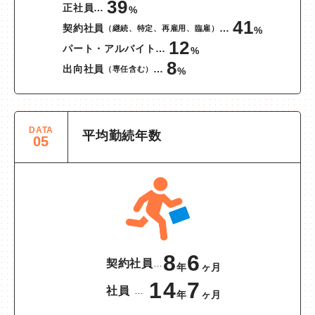
39
正社員
%
41
契約社員
（継続、特定、再雇用、臨雇）
%
12
パート・アルバイト
%
8
出向社員
（専任含む）
%
DATA
平均勤続年数
05
8
6
契約社員
…
年
ヶ月
14
7
社員
…
年
ヶ月