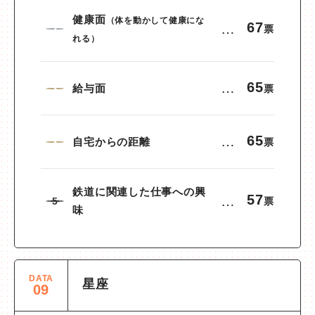
健康面
（体を動かして健康にな
67
…
2
票
れる）
65
…
給与面
3
票
65
…
自宅からの距離
3
票
鉄道に関連した仕事への興
57
…
5
票
味
DATA
星座
09