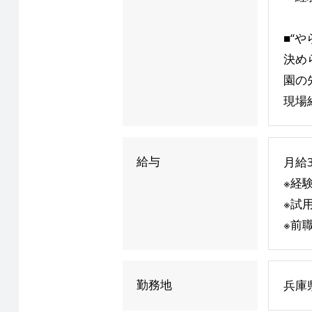
■“
決め
園の
現場
給与
月給3
※経
※試
※前
勤務地
兵庫県