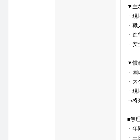
▼主
・現
・職
・進
・安
▼慣
・園
・ス
・現
→将
■無
・年
・土