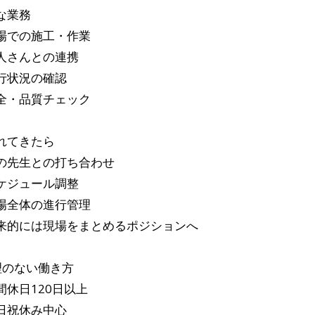
な業務
場での施工・作業
人さんとの連携
行状況の確認
全・品質チェック
れてきたら
の先生との打ち合わせ
ケジュール調整
場全体の進行管理
来的には現場をまとめるポジションへ
理のない働き方
間休日120日以上
日祝休み中心