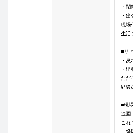
・閑
・出
現場
生活
■リ
・夏
・出
ただ
経験
■現
造園
これ
「経