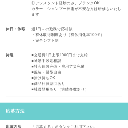
◎アシスタント経験のみ、ブランクOK
カラー、シャンプー技術が不安な方は研修もいたし
ます
休日・休暇
週1日～の勤務で応相談
・有休取得制度あり（有休消化率100％）
・完全シフト制
待遇
■交通費1日上限1000円まで支給
■通勤手段応相談
■社会保険完備・雇用労災完備
■服装・髪型自由
■掛け持ちOK
■商品社員割引あり
■社員登用あり（実績多数あり）
応募方法
応募方法
「応募する」ボタンをご利用下さい。