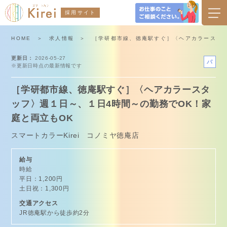
採用サイト
HOME
求人情報
［学研都市線、徳庵駅すぐ］〈ヘアカラースタッ
更新日
2026-05-27
パ
※更新日時点の最新情報です
ー
ト
［学研都市線、徳庵駅すぐ］〈ヘアカラースタ
ッフ〉週１日～、１日4時間～の勤務でOK！家
庭と両立もOK
スマートカラーKirei コノミヤ徳庵店
給与
時給
平日：1,200円
土日祝：1,300円
交通アクセス
JR徳庵駅から徒歩約2分