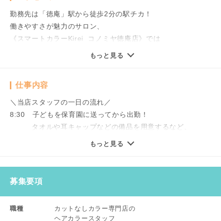
勤務先は「徳庵」駅から徒歩2分の駅チカ！
働きやすさが魅力のサロン、
《スマートカラーKirei コノミヤ徳庵店》では
新たなヘアカラースタッフを募集しています！
もっと見る
＼子育て世代が活躍中！／
仕事内容
週1日～OK！
平日のみ・土日のみもお気軽にご相談ください！
＼当店スタッフの一日の流れ／
子育てや家庭との両立を無理なく目指せます！
8:30 子どもを保育園に送ってから出勤！
子どもが大きくなったから
タオルや耳キャップなどの備品を用意するなど、
美容師に復帰したいというブランクさんも大歓迎♪
開店に向けて準備を整えます。
もっと見る
実際に20代～50代の主婦が多数活躍しています！
9:00 開店。カラーリングの施術を行います。
＼おすすめポイント／
募集要項
★勤務時の服装や髪型自由！
12:00 頃合いを見て休憩タイム！
★グローブの着用OK！
立ち仕事が中心なので水分補給は特にこまめに行い
職種
カットなしカラー専門店の
★従業員特別割で店内商品の購入可！
ます。
ヘアカラースタッフ