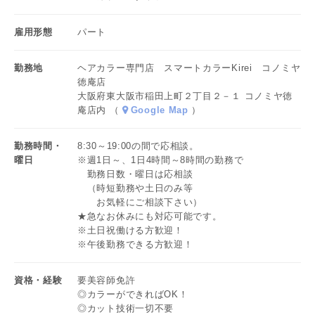
★扶養範囲で無理なく働ける！
★研修内容も充実だからブランクのある方も安心！
14:00 夕方以降のスタッフが困らないよう、
雇用形態
パート
★有休消化もしっかりできます
改めて備品の状況や整理を確認します。
勤務地
ヘアカラー専門店 スマートカラーKirei コノミヤ
15:00 翌日のご予約の確認が済んだら退勤です！
徳庵店
子どものお迎えにも十分間に合います◎
大阪府東大阪市稲田上町２丁目２－１ コノミヤ徳
庵店内 （
Google Map
）
勤務時間・
8:30～19:00の間で応相談。
曜日
※週1日～、1日4時間～8時間の勤務で
勤務日数・曜日は応相談
（時短勤務や土日のみ等
お気軽にご相談下さい）
★急なお休みにも対応可能です。
※土日祝働ける方歓迎！
※午後勤務できる方歓迎！
資格・経験
要美容師免許
◎カラーができればOK！
◎カット技術一切不要