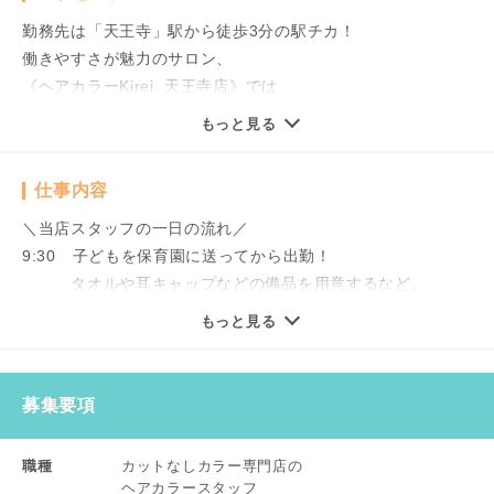
勤務先は「天王寺」駅から徒歩3分の駅チカ！
働きやすさが魅力のサロン、
《ヘアカラーKirei 天王寺店》では
新たなヘアカラースタッフを募集しています！
もっと見る
＼子育て世代が活躍中！／
仕事内容
週1日～OK！
平日のみ・土日のみもお気軽にご相談ください！
＼当店スタッフの一日の流れ／
子育てや家庭との両立を無理なく目指せます！
9:30 子どもを保育園に送ってから出勤！
子どもが大きくなったから
タオルや耳キャップなどの備品を用意するなど、
美容師に復帰したいというブランクさんも大歓迎♪
開店に向けて準備を整えます。
もっと見る
実際に20代～50代の主婦が多数活躍しています！
10:00 開店。カラーリングの施術を行います。
＼おすすめポイント／
募集要項
★勤務時の服装や髪型自由！
12:00 頃合いを見て休憩タイム！
★グローブの着用OK！
立ち仕事が中心なので水分補給は特にこまめに行い
職種
カットなしカラー専門店の
★従業員特別割で店内商品の購入可！
ます。
ヘアカラースタッフ