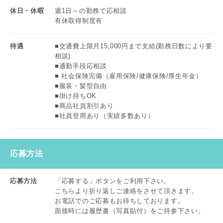
休日・休暇
週1日～の勤務で応相談
有休取得制度有
待遇
■交通費上限月15,000円まで支給(勤務日数により要
相談)
■通勤手段応相談
■ 社会保険完備（雇用保険/健康保険/厚生年金）
■服装・髪型自由
■掛け持ちOK
■商品社員割引あり
■社員登用あり（実績多数あり）
応募方法
応募方法
「応募する」ボタンをご利用下さい。
こちらより折り返しご連絡をさせて頂きます。
お電話でのご応募もお待ちしております。
面接時には履歴書（写真貼付）をご持参下さい。