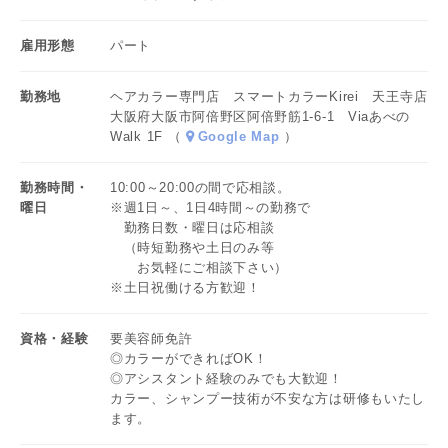
★扶養範囲で無理なく働ける！
★研修内容も充実だからブランクのある方も安心！
14:00 夕方以降のスタッフが困らないよう、
雇用形態
パート
改めて備品の状況や整理を確認します。
勤務地
ヘアカラー専門店 スマートカラーKirei 天王寺店
15:00 翌日のご予約の確認が済んだら退勤です！
大阪府大阪市阿倍野区阿倍野筋1-6-1 Viaあべの
子どものお迎えにも十分間に合います◎
Walk 1F （
Google Map
）
勤務時間・
10:00～20:00の間で応相談。
曜日
※週1日～、1日4時間～の勤務で
勤務日数・曜日は応相談
（時短勤務や土日のみ等
お気軽にご相談下さい）
※土日祝働ける方歓迎！
資格・経験
要美容師免許
◎カラーができればOK！
◎アシスタント経験のみでも大歓迎！
カラー、シャンプー技術が不安な方は研修もいたし
ます。