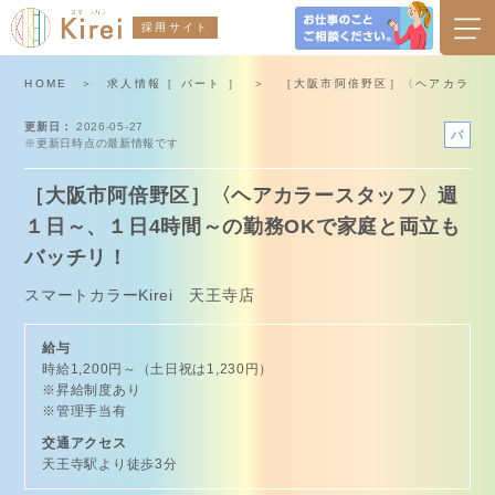
採用サイト
HOME
求人情報［ パート ］
［大阪市阿倍野区］〈ヘアカラース
更新日
2026-05-27
パ
※更新日時点の最新情報です
ー
ト
［大阪市阿倍野区］〈ヘアカラースタッフ〉週
１日～、１日4時間～の勤務OKで家庭と両立も
バッチリ！
スマートカラーKirei 天王寺店
給与
時給1,200円～（土日祝は1,230円）
※昇給制度あり
※管理手当有
交通アクセス
天王寺駅より徒歩3分