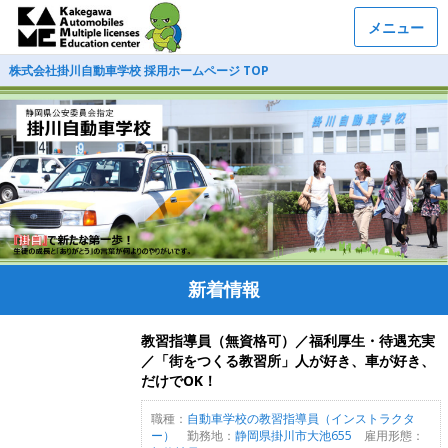
メニュー
株式会社掛川自動車学校 採用ホームページ TOP
新着情報
教習指導員（無資格可）／福利厚生・待遇充実
／「街をつくる教習所」人が好き、車が好き、
だけでOK！
職種：
自動車学校の教習指導員（インストラクタ
ー）
勤務地：
静岡県掛川市大池655
雇用形態：