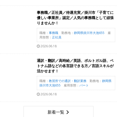
事務職／正社員／待遇充実／掛川市「子育てに
優しい事業所」認定／人気の事務職として頑張
りませんか！
職種：
事務職
勤務地：
静岡県掛川市大池655
雇
用形態：
正社員
2026.06.18
通訳・翻訳／高時給／英語、ポルトガル語、ベ
トナム語などの各言語できる方／言語スキルが
活かせます！
職種：
教習所での通訳・翻訳業務
勤務地：
静岡県
掛川市大池655
雇用形態：
パート
2026.06.18
新着一覧