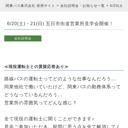
関東バス株式会社 採用サイト
会社説明会・お知らせ一覧
6/20(土
6/20(土)・21(日) 五日市街道営業所見学会開催！
会社説明会
≪現役運転士との質疑応答あり≫
路線バスの運転士ってどのような仕事なんだろう…
同業他社で働いていたけど、関東バスの勤務体系って
どうなっているんだろう…
営業所の雰囲気ってどんな感じ？
全て現役の運転士に聞くことができます♪
是非ご参加いただき、疑問に思う点を全て解消してく