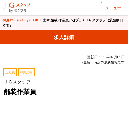
メニュー
採用ホームページ TOP
›
土木,舗装,作業員,JG,Jプラ / ＪＧスタッフ（茨城県日
立市）
求人詳細
更新日:2026年07月01日
※更新日時点の最新情報です
正社員
職業紹介
ＪＧスタッフ
舗装作業員