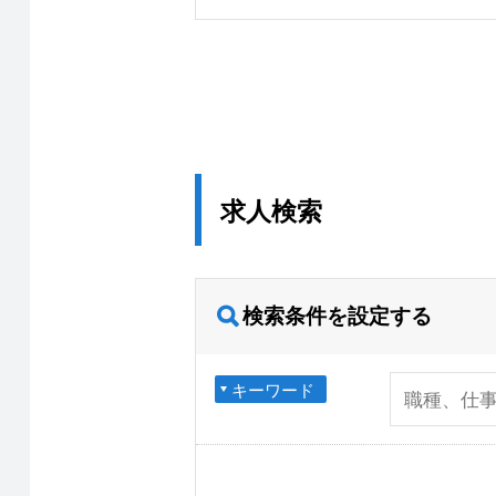
求人検索
検索条件を設定する
キーワード