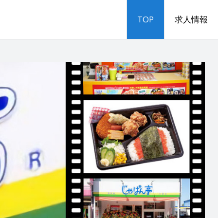
TOP
求人情報