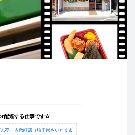
or配達する仕事です☆
ぱん亭 吉敷町店（埼玉県さいたま市