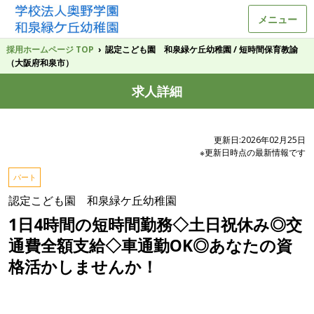
メニュー
採用ホームページ TOP
›
認定こども園 和泉緑ケ丘幼稚園 / 短時間保育教諭
（大阪府和泉市）
求人詳細
更新日:2026年02月25日
※更新日時点の最新情報です
パート
認定こども園 和泉緑ケ丘幼稚園
1日4時間の短時間勤務◇土日祝休み◎交
通費全額支給◇車通勤OK◎あなたの資
格活かしませんか！