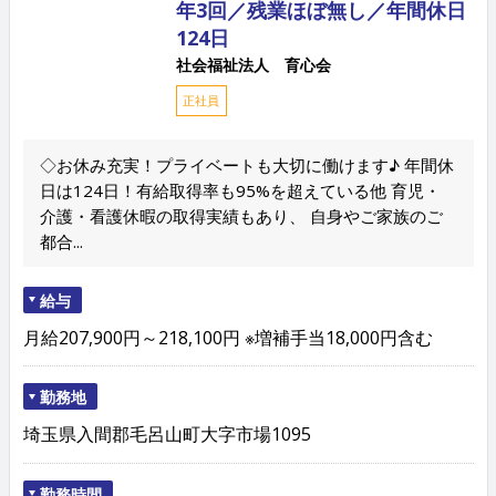
年3回／残業ほぼ無し／年間休日
124日
社会福祉法人 育心会
正社員
◇お休み充実！プライベートも大切に働けます♪ 年間休
日は124日！有給取得率も95%を超えている他 育児・
介護・看護休暇の取得実績もあり、 自身やご家族のご
都合...
給与
月給207,900円～218,100円 ※増補手当18,000円含む
勤務地
埼玉県入間郡毛呂山町大字市場1095
勤務時間