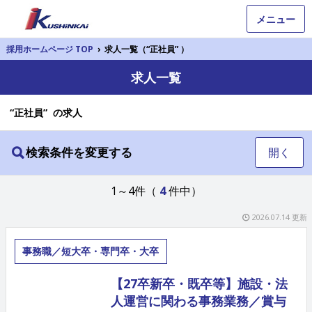
メニュー
採用ホームページ TOP
›
求人一覧（“正社員” ）
求人一覧
“正社員” の求人
検索条件を変更する
開く
1～4件（
4
件中）
2026.07.14 更新
事務職／短大卒・専門卒・大卒
【27卒新卒・既卒等】施設・法
人運営に関わる事務業務／賞与