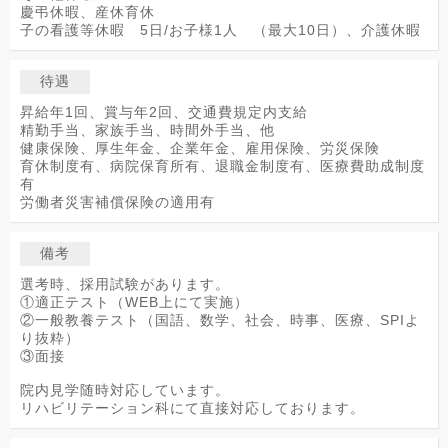
慶弔休暇、産休育休
子の看護等休暇 5日/お子様1人 （最大10日）、介護休暇
待遇
昇給年1回、賞与年2回、交通費規定内支給
精勤手当、家族手当、時間外手当、他
健康保険、厚生年金、企業年金、雇用保険、労災保険
育休制度有、病院保育所有、退職金制度有、医療費助成制度
有
労働者災害補償保険の適用有
備考
選考時、採用試験があります。
①適正テスト（WEB上にて実施）
②一般教養テスト（国語、数学、社会、時事、医療、SPIよ
り抜粋）
③面接
院内見学随時対応しています。
リハビリテーション科にて直接対応しております。