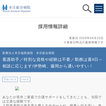
求人
検索
採用情報詳細
更新日:2026年04月10日
※更新日時点の最新情報です
医療法人本庄福島病院 本庄総合病院
看護助手／特別な資格や経験は不要／勤務は週4日～
相談に応じます/伊勢崎、藤岡から通いやすい！
アルバイト
パート
あなたが長年ご家庭で介護サポートをしてきたことも、当院で
は立派な経験です。
入院患者様の身支度を整えるサポートや、検査へ付き添い、食