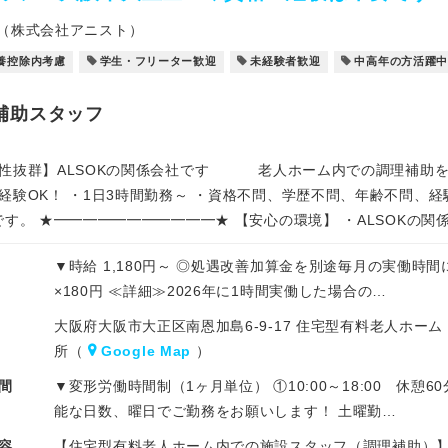
（株式会社アニスト）
養控除内考慮
学生・フリーター歓迎
未経験者歓迎
中高年の方活躍
補助スタッフ
性抜群】ALSOKの関係会社です 老人ホーム内での調理補助を募
経験OK！ ・1日3時間勤務～ ・資格不問、学歴不問、年齢不問、経
です。 ★━━━━━━━━━━━★ 【安心の環境】 ・ALSOKの関
▼時給 1,180円～ ◎処遇改善加算金を別途毎月の実働時間
×180円 ≪詳細≫2026年に1時間実働した場合の…
大阪府大阪市大正区南恩加島6-9-17 住宅型有料老人ホ
所（
Google Map
）
間
▼変形労働時間制（1ヶ月単位） ①10:00～18:00 休憩60分
能な日数、曜日でご勤務をお願いします！ 土曜勤…
容
【住宅型有料老人ホーム内での施設スタッフ（調理補助）】