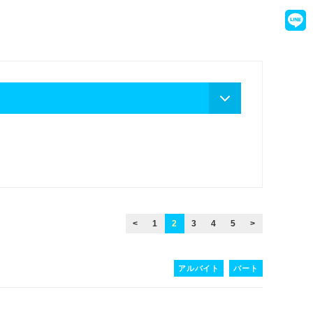
<
1
2
3
4
5
>
アルバイト
パート