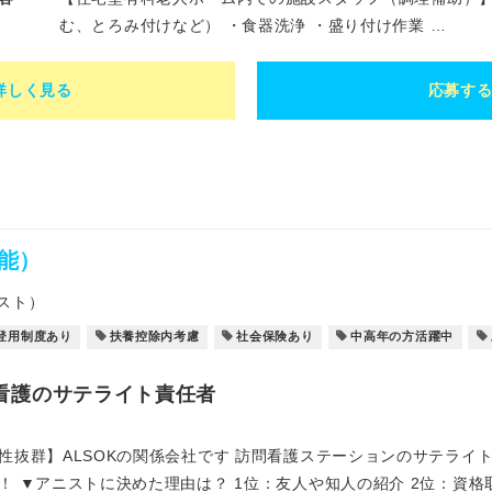
む、とろみ付けなど） ・食器洗浄 ・盛り付け作業 …
詳しく見る
応募す
能）
スト）
登用制度あり
扶養控除内考慮
社会保険あり
中高年の方活躍中
看護のサテライト責任者
性抜群】ALSOKの関係会社です 訪問看護ステーションのサテライ
！ ▼アニストに決めた理由は？ 1位：友人や知人の紹介 2位：資