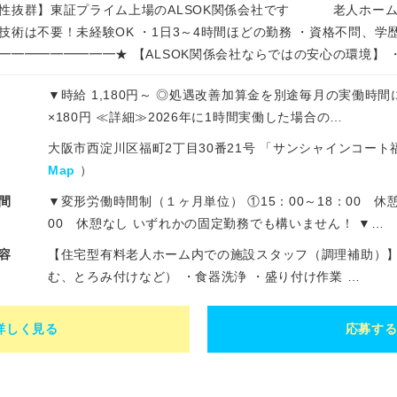
性抜群】東証プライム上場のALSOK関係会社です 老人ホーム
技術は不要！未経験OK ・1日3～4時間ほどの勤務 ・資格不問、学
━━━━━━━━━★ 【ALSOK関係会社ならではの安心の環境】 
▼時給 1,180円～ ◎処遇改善加算金を別途毎月の実働時間
×180円 ≪詳細≫2026年に1時間実働した場合の…
大阪市西淀川区福町2丁目30番21号 「サンシャインコー
Map
）
間
▼変形労働時間制（１ヶ月単位） ①15：00～18：00 休憩な
00 休憩なし いずれかの固定勤務でも構いません！ ▼…
容
【住宅型有料老人ホーム内での施設スタッフ（調理補助）】
む、とろみ付けなど） ・食器洗浄 ・盛り付け作業 …
詳しく見る
応募す