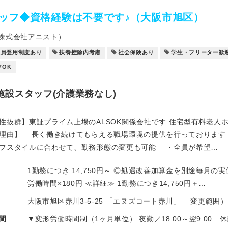
ッフ◆資格経験は不要です♪（大阪市旭区）
株式会社アニスト）
社員登用制度あり
扶養控除内考慮
社会保険あり
学生・フリーター歓
クOK
施設スタッフ(介護業務なし)
性抜群】東証プライム上場のALSOK関係会社です 住宅型有料老人
理由】 長く働き続けてもらえる職場環境の提供を行っております
スタイルに合わせて、勤務形態の変更も可能 ・全員が希望…
1勤務につき 14,750円～ ◎処遇改善加算金を別途毎月の
労働時間×180円 ≪詳細≫ 1勤務につき14,750円＋…
大阪市旭区赤川3-5-25 「エヌズコート赤川」 変更範
間
▼変形労働時間制（1ヶ月単位） 夜勤／18:00～翌9:00 休