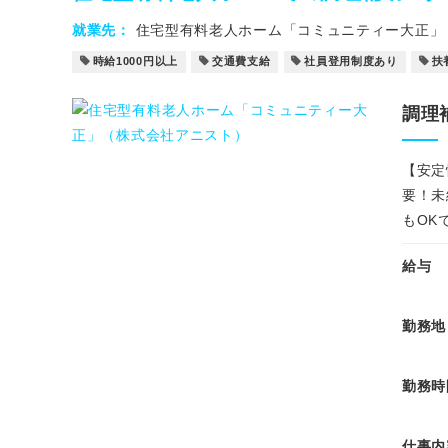
就業先
住宅型有料老人ホーム「コミュニティー大正」
時給1000円以上
交通費支給
社員登用制度あり
扶
調理
【安定
要！未
もOK
給与
勤務地
勤務時
仕事内