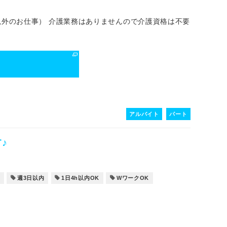
外のお仕事） 介護業務はありませんので介護資格は不要
る
アルバイト
パート
♪
中
週3日以内
1日4h以内OK
WワークOK