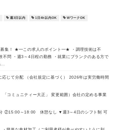
中
週3日以内
1日4h以内OK
WワークOK
集！ ★━この求人のポイント━★ ・調理技術は不
験不問 ・週3～4日程の勤務 ・就業にブランクのある方で
係…
に応じて分配 （会社規定に基づく） 2026年は実労働時間
ーム 「コミュニティー大正」 変更範囲）会社の定める事業
 ②15:00～18:00 休憩なし ▼週3～4日のシフト制 可
 ・簡単な食材加工（ご利用者様が食べやすいように刻