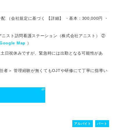
分配 （会社規定に基づく 【詳細】 ・基本：300,000円 ・
 アニスト訪問看護ステーション（株式会社アニスト） ②
Google Map
）
 ※原則土日祝休みですが、緊急時には出勤となる可能性があ
責任者＞ 管理経験が無くてもOJTや研修にて丁寧に指導い
る
アルバイト
パート