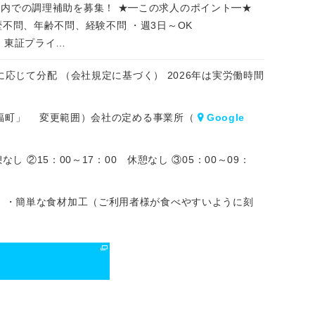
内での調理補助を募集！ ★━この求人のポイント━★
歴不問、年齢不問、経験不問 ・週3日～OK
・東証プライ…
に応じて分配 （会社規定に基づく） 2026年は実労働時間
ト福町」 変更範囲）会社の定める事業所（
Google
し ②15：00～17：00 休憩なし ③05：00～09：
 ・簡単な食材加工（ご利用者様が食べやすいように刻
る