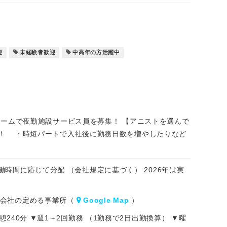
迎
未経験者歓迎
中高年の方活躍中
ホームで夜勤施設サービス員を募集！ 【アニストを選んで
！ ・時短パートで入社後に勤務日数を増やしたりなど
実働時間に応じて分配 （会社規定に基づく） 2026年は実
囲）会社の定める事業所（
Google Map
）
憩240分 ▼週1～2回勤務 （1勤務で2日出勤換算） ▼曜