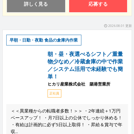
詳しく見る
応募する
2026.08.01 更新
早朝・日勤・夜勤 食品の倉庫内作業
朝・昼・夜選べるシフト／重量
物少なめ／冷蔵倉庫の中で作業
／システム活用で未経験でも簡
単！
ヒカリ産業株式会社 築港営業所
正社員
＜＜異業種からの転職者多数！＞＞ ・2年連続＋1万円
ベースアップ！ ・月7日以上の公休でしっかり休める！
・有給は計画的に必ず5日以上取得！ ・昇給＆賞与で年
収...