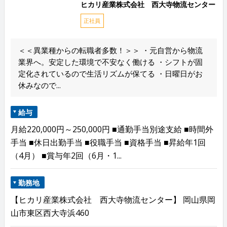
ヒカリ産業株式会社 西大寺物流センター
正社員
＜＜異業種からの転職者多数！＞＞ ・元自営から物流
業界へ。安定した環境で不安なく働ける ・シフトが固
定化されているので生活リズムが保てる ・日曜日がお
休みなので...
給与
月給220,000円～250,000円 ■通勤手当別途支給 ■時間外
手当 ■休日出勤手当 ■役職手当 ■資格手当 ■昇給年1回
（4月） ■賞与年2回（6月・1...
勤務地
【ヒカリ産業株式会社 西大寺物流センター】 岡山県岡
山市東区西大寺浜460