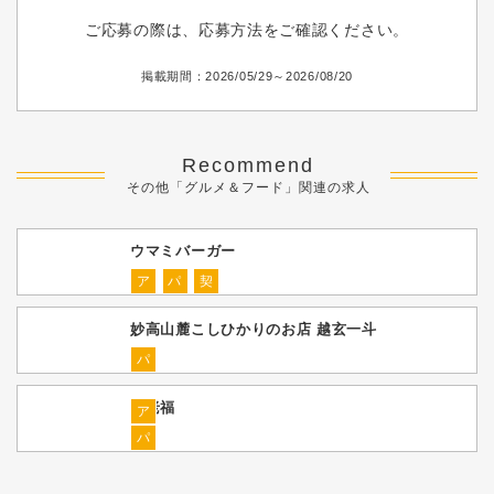
ご応募の際は、応募方法をご確認ください。
掲載期間：2026/05/29～2026/08/20
Recommend
その他「グルメ＆フード」関連の求人
ウマミバーガー
ア
パ
契
妙高山麓こしひかりのお店 越玄一斗
パ
海老福
ア
パ