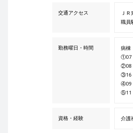
交通アクセス
ＪＲ
職員
勤務曜日・時間
病棟
①07
②08
③16
④09
⑤11
資格・経験
介護