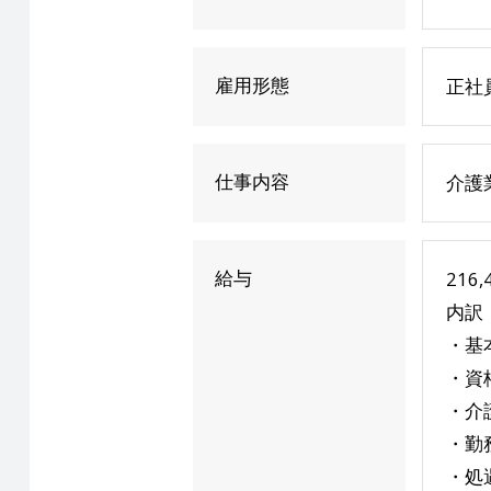
雇用形態
正社
仕事内容
介護
給与
216
内訳
・基本
・資格
・介護
・勤務
・処