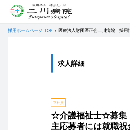
採用ホームページ TOP
›
医療法人財団医正会二川病院｜採用
求人詳細
正社員
☆介護福祉士☆募集
主応募者には就職祝