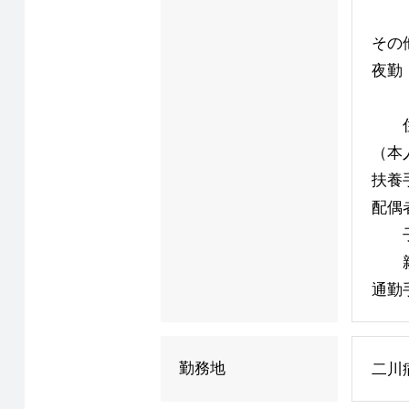
その
夜勤（
日祭
住宅
（本
扶養
配偶者
子：
親：
通勤
勤務地
二川