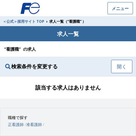
メニュー
＜公式＞採用サイト TOP
›
求人一覧（“看護職” ）
求人一覧
“看護職” の求人
検索条件を変更する
開く
該当する求人はありません
職種で探す
正看護師
准看護師