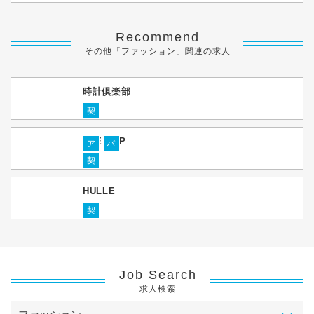
Recommend
その他「ファッション」関連の求人
時計倶楽部
契
THE CAP
ア
パ
契
HULLE
契
Job Search
求人検索