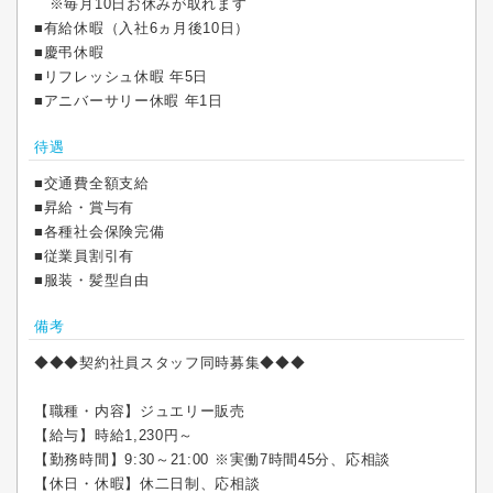
※毎月10日お休みが取れます
■有給休暇（入社6ヵ月後10日）
■慶弔休暇
■リフレッシュ休暇 年5日
■アニバーサリー休暇 年1日
待遇
■交通費全額支給
■昇給・賞与有
■各種社会保険完備
■従業員割引有
■服装・髪型自由
備考
◆◆◆契約社員スタッフ同時募集◆◆◆
【職種・内容】ジュエリー販売
【給与】時給1,230円～
【勤務時間】9:30～21:00 ※実働7時間45分、応相談
【休日・休暇】休二日制、応相談