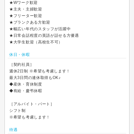
★Wワーク歓迎
★主夫・主婦歓迎
★フリーター歓迎
★ブランクある方歓迎
★幅広い年代のスタッフが活躍中
★日常会話程度の英語が話せる方優遇
★大学生歓迎（高校生不可）
休日・休暇
［契約社員］
週休2日制 ※希望も考慮します！
最大3日問の連休取得もOK♪
◆産休・育休制度
◆有給・慶弔休暇
［アルバイト・パート］
シフト制
※希望も考慮します！
待遇