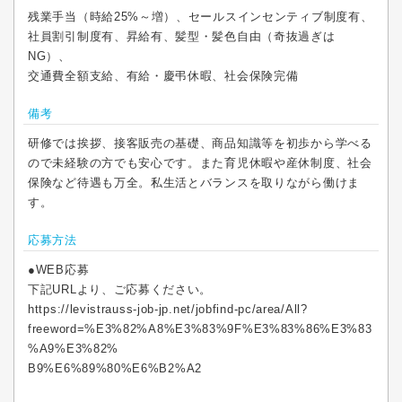
残業手当（時給25%～増）、セールスインセンティブ制度有、
社員割引制度有、昇給有、髪型・髪色自由（奇抜過ぎは
NG）、
交通費全額支給、有給・慶弔休暇、社会保険完備
備考
研修では挨拶、接客販売の基礎、商品知識等を初歩から学べる
ので未経験の方でも安心です。また育児休暇や産休制度、社会
保険など待遇も万全。私生活とバランスを取りながら働けま
す。
応募方法
●WEB応募
下記URLより、ご応募ください。
https://levistrauss-job-jp.net/jobfind-pc/area/All?
freeword=%E3%82%A8%E3%83%9F%E3%83%86%E3%83
%A9%E3%82%
B9%E6%89%80%E6%B2%A2