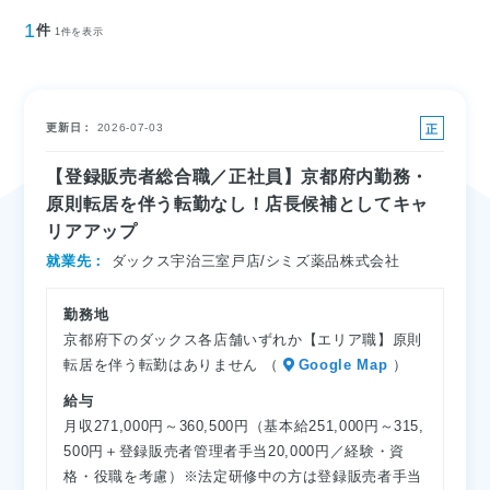
1
件
1件を表示
更新日
2026-07-03
正
社
【登録販売者総合職／正社員】京都府内勤務・
員
原則転居を伴う転勤なし！店長候補としてキャ
リアアップ
就業先
ダックス宇治三室戸店/シミズ薬品株式会社
勤務地
京都府下のダックス各店舗いずれか【エリア職】原則
転居を伴う転勤はありません
（
Google Map
）
給与
月収271,000円～360,500円（基本給251,000円～315,
500円＋登録販売者管理者手当20,000円／経験・資
格・役職を考慮）※法定研修中の方は登録販売者手当