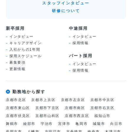
スタッフインタビュー
研修について
新卒採用
中途採用
インタビュー
インタビュー
キャリアデザイン
採用情報
入社からの1年間
パート採用
採用スケジュール
募集要項
インタビュー
更新情報
採用情報
勤務地から探す
京都市北区
京都市上京区
京都市左京区
京都市中京区
京都市東山区
京都市下京区
京都市南区
京都市右京区
京都市伏見区
京都市山科区
京都市西京区
福知山市
舞鶴市
綾部市
宇治市
宮津市
亀岡市
城陽市
向日市
長岡京市
八幡市
京田辺市
京丹後市
南丹市
木津川市