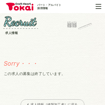
パート・アルバイト
採用情報
R
R
e
e
c
c
r
r
u
u
i
i
t
t
求人情報
この求人の募集は終了しています。
求人情報［縫製加工者］に戻る