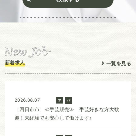
新着求人
一覧を見る
2026.08.07
ア
パ
ル
ー
［四日市市］≪手芸販売≫ 手芸好きな方大歓
バ
ト
迎！未経験でも安心して働けます♪
イ
ト