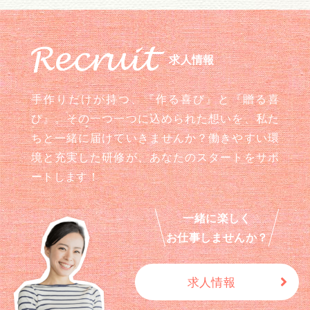
求人情報
手作りだけが持つ、『作る喜び』と『贈る喜
び』。その一つ一つに込められた想いを、私た
ちと一緒に届けていきませんか？働きやすい環
境と充実した研修が、あなたのスタートをサポ
ートします！
一緒に楽しく
お仕事しませんか？
求人情報