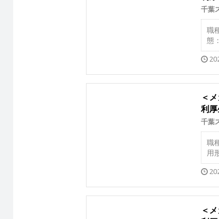
千葉
職
態
20
＜メ
利厚
千葉
職
用
20
＜メ