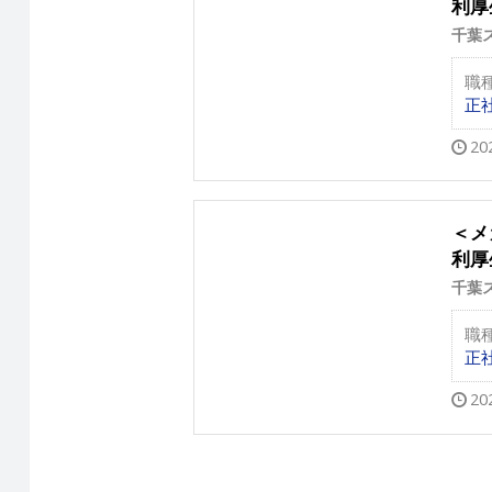
利厚
千葉
職
正
20
＜メ
利厚
千葉
職
正
20