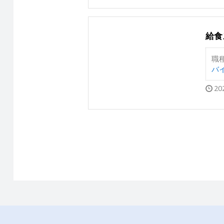
給食
職
バイ
20