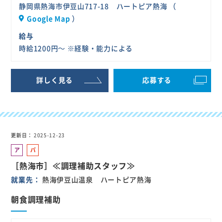
静岡県熱海市伊豆山717-18 ハートピア熱海 （
Google Map
）
給与
時給1200円～ ※経験・能力による
詳しく見る
応募する
更新日
2025-12-23
ア
パ
ル
ー
［熱海市］≪調理補助スタッフ≫
バ
ト
就業先
熱海伊豆山温泉 ハートピア熱海
イ
ト
朝食調理補助