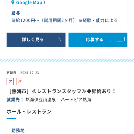
Google Map
）
給与
時給1200円～（試用期間2ヶ月） ※経験・能力による
詳しく見る
応募する
更新日
2025-12-23
ア
パ
ル
ー
［熱海市］≪レストランスタッフ≫◆昇給あり！
バ
ト
就業先
熱海伊豆山温泉 ハートピア熱海
イ
ト
ホール・レストラン
勤務地