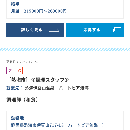
給与
月給：215000円～260000円
詳しく見る
応募する
更新日
2025-12-23
ア
パ
ル
ー
［熱海市］≪調理スタッフ≫
バ
ト
就業先
熱海伊豆山温泉 ハートピア熱海
イ
ト
調理師（和食）
勤務地
静岡県熱海市伊豆山717-18 ハートピア熱海 （