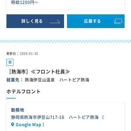
時給1200円～
詳しく見る
応募する
更新日
2026-01-25
契
約
［熱海市］≪フロント社員≫
社
就業先
熱海伊豆山温泉 ハートピア熱海
員
ホテルフロント
勤務地
静岡県熱海市伊豆山717-18 ハートピア熱海 （
Google Map
）