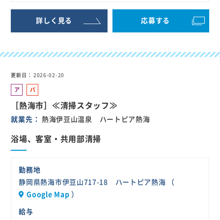
詳しく見る
応募する
更新日
2026-02-20
ア
パ
ル
ー
［熱海市］≪清掃スタッフ≫
バ
ト
就業先
熱海伊豆山温泉 ハートピア熱海
イ
ト
浴場、客室・共用部清掃
勤務地
静岡県熱海市伊豆山717-18 ハートピア熱海 （
Google Map
）
給与