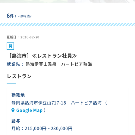
6
件
1～6件を表示
更新日
2026-02-20
契
約
［熱海市］≪レストラン社員≫
社
就業先
熱海伊豆山温泉 ハートピア熱海
員
レストラン
勤務地
静岡県熱海市伊豆山717-18 ハートピア熱海 （
Google Map
）
給与
月給：215,000円～280,000円