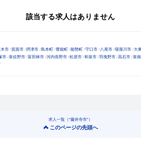
該当する求人はありません
茨木市
箕面市
摂津市
島本町
豊能町
能勢町
守口市
八尾市
寝屋川市
大
塚市
泉佐野市
富田林市
河内長野市
松原市
和泉市
羽曳野市
高石市
泉南
求人一覧（“藤井寺市”）
このページの先頭へ