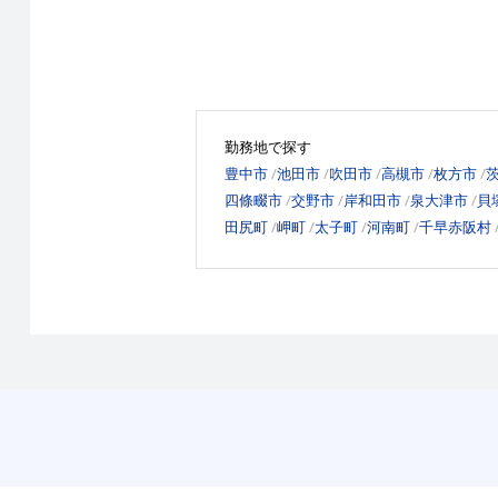
勤務地で探す
豊中市
池田市
吹田市
高槻市
枚方市
四條畷市
交野市
岸和田市
泉大津市
貝
田尻町
岬町
太子町
河南町
千早赤阪村