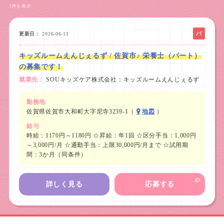
1件を表示
パ
更新日
2026-06-11
ー
キッズルームえんじぇるず / 佐賀市♪ 栄養士（パート）
ト
の募集です！
就業先
SOUキッズケア株式会社：キッズルームえんじぇるず
勤務地
佐賀県佐賀市大和町大字尼寺3239-1（
地図
）
給与
時給：1170円～1180円 ☆昇給：年1回 ☆区分手当：1,000円
～3,000円/月 ☆通勤手当：上限30,000円/月まで ☆試用期
間：3か月（同条件）
詳しく見る
応募する