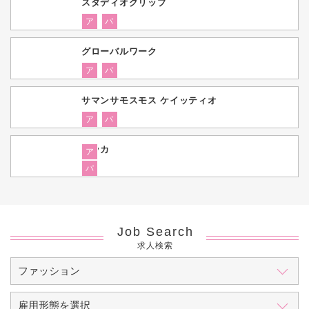
スタディオクリップ
ア
パ
グローバルワーク
ア
パ
サマンサモスモス ケイッティオ
ア
パ
イッカ
ア
パ
Job Search
求人検索