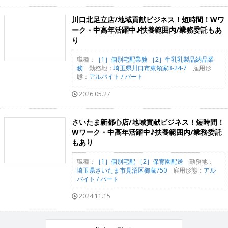
川口北足立店/地域貢献ビジネス！短時間！Wワ
ーク・中高年活躍中♪扶養範囲内/業務委託もあ
り
職種：
［1］個別宅配業務 ［2］牛乳乳製品納品業
務
勤務地：
埼玉県川口市東領家3-24-7
雇用形
態：
アルバイト / パート
2026.05.27
さいたま新都心店/地域貢献ビジネス！短時間！
Wワーク・中高年活躍中♪扶養範囲内/業務委託
もあり
職種：
［1］個別宅配 ［2］保育園配送
勤務地：
埼玉県さいたま市見沼区御蔵750
雇用形態：
アル
バイト / パート
2024.11.15