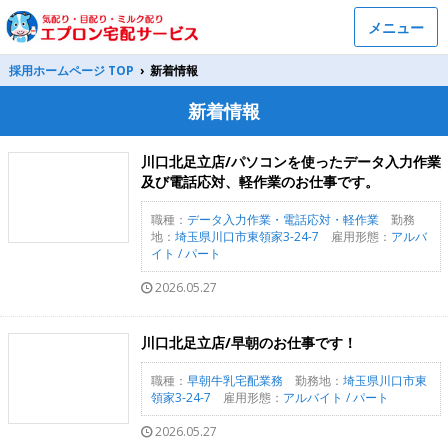
メニュー
採用ホームページ TOP
›
新着情報
新着情報
川口北足立店/パソコンを使ったデータ入力作業
及び電話応対、軽作業のお仕事です。
職種：
データ入力作業・電話応対・軽作業
勤務
地：
埼玉県川口市東領家3-24-7
雇用形態：
アルバ
イト / パート
2026.05.27
川口北足立店/早朝のお仕事です！
職種：
早朝牛乳宅配業務
勤務地：
埼玉県川口市東
領家3-24-7
雇用形態：
アルバイト / パート
2026.05.27