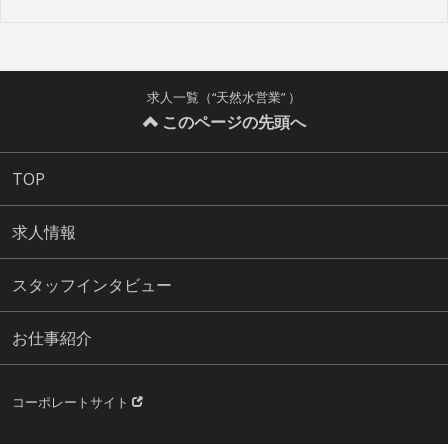
求人一覧（“天然水営業” ）
このページの先頭へ
TOP
求人情報
スタッフインタビュー
お仕事紹介
コーポレートサイト