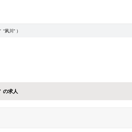
“夙川” ）
” の求人