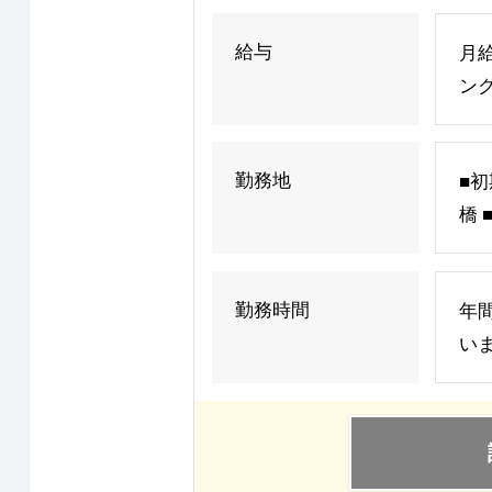
給与
月
ン
勤務地
■初
橋 
勤務時間
年
いま