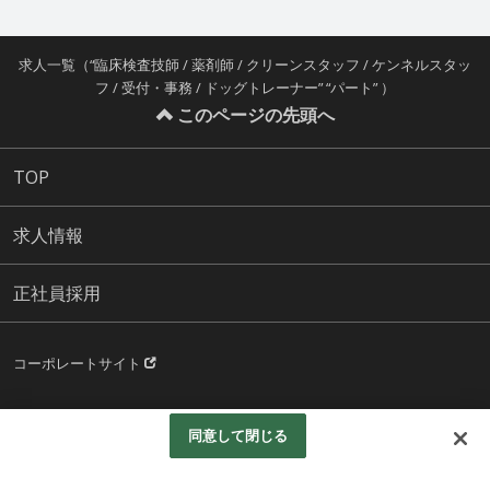
求人一覧（“臨床検査技師 / 薬剤師 / クリーンスタッフ / ケンネルスタッ
フ / 受付・事務 / ドッグトレーナー” “パート” ）
このページの先頭へ
TOP
求人情報
正社員採用
コーポレートサイト
© Aeonpet.Co.LTD.All rights reserved.
同意して閉じる
Googleアナリティクスの利用について