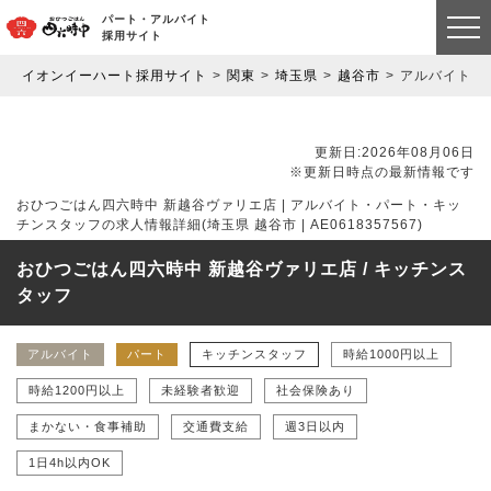
パート・アルバイト
採用サイト
イオンイーハート採用サイト
関東
埼玉県
越谷市
アルバイト・
更新日:2026年08月06日
※更新日時点の最新情報です
おひつごはん四六時中 新越谷ヴァリエ店 | アルバイト・パート・キッ
チンスタッフの求人情報詳細(埼玉県 越谷市 | AE0618357567)
おひつごはん四六時中 新越谷ヴァリエ店 / キッチンス
タッフ
アルバイト
パート
キッチンスタッフ
時給1000円以上
時給1200円以上
未経験者歓迎
社会保険あり
まかない・食事補助
交通費支給
週3日以内
1日4h以内OK