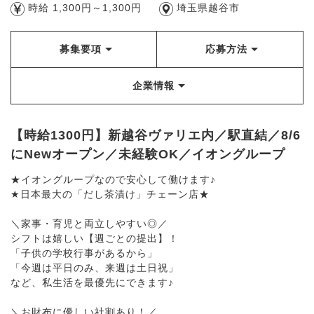
時給 1,300円～1,300円
埼玉県越谷市
募集要項
応募方法
企業情報
【時給1300円】新越谷ヴァリエ内／駅直結／8/6
にNewオープン／未経験OK／イオングループ
★イオングループなので安心して働けます♪
★日本最大の「だし茶漬け」チェーン店★
＼家事・育児と両立しやすい◎／
シフトは嬉しい【週ごとの提出】！
「子供の学校行事があるから」
「今週は平日のみ、来週は土日祝」
など、私生活を最優先にできます♪
＼お財布に優しい社割あり！／